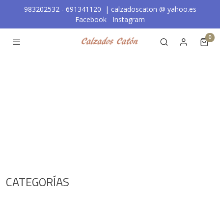
983202532 - 691341120 | calzadoscaton
@
yahoo.es
Facebook
Instagram
0
CATEGORÍAS