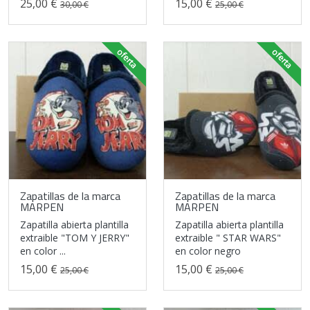
25,00 €
15,00 €
30,00 €
25,00 €
oferta
oferta
Zapatillas de la marca
Zapatillas de la marca
MARPEN
MARPEN
Zapatilla abierta plantilla
Zapatilla abierta plantilla
extraible "TOM Y JERRY"
extraible " STAR WARS"
en color ...
en color negro
15,00 €
15,00 €
25,00 €
25,00 €