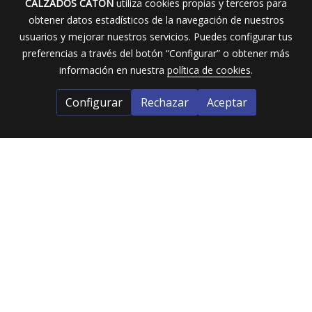
CALZADOS CATÓN
utiliza cookies propias y terceros para
obtener datos estadísticos de la navegación de nuestros
usuarios y mejorar nuestros servicios. Puedes configurar tus
preferencias a través del botón “Configurar” o obtener más
información en nuestra
política de cookies
.
Configurar
Rechazar
Aceptar
Calzados Catón
Dirección:
Calle Mantería nº 35 (Valladolid)
Tel:
983202532
691341120
| Email:
calzadoscaton@yahoo.es