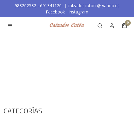
983202532 - 691341120 | calzadoscaton
@
yahoo.es
Facebook
Instagram
0
CATEGORÍAS