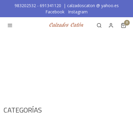
983202532 - 691341120 | calzadoscaton
@
yahoo.es
Facebook
Instagram
0
CATEGORÍAS