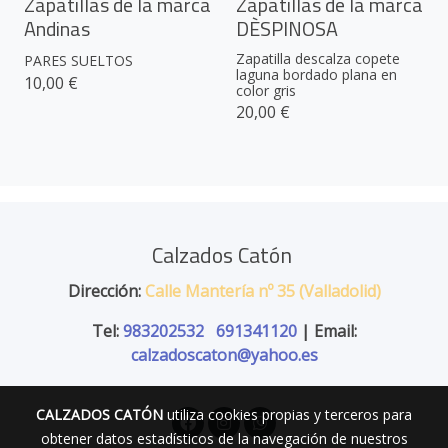
Zapatillas de la marca
Zapatillas de la marca
Andinas
DÈSPINOSA
Zapatilla descalza copete
PARES SUELTOS
laguna bordado plana en
10,00 €
color gris
20,00 €
Calzados Catón
Dirección:
Calle Mantería nº 35 (Valladolid)
Tel:
983202532
691341120
| Email:
calzadoscaton@yahoo.es
CALZADOS CATÓN
utiliza cookies propias y terceros para
obtener datos estadísticos de la navegación de nuestros