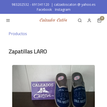
983202532 - 691341120 | calzadoscaton
@
yahoo.es
Facebook
Instagram
0
Productos
Zapatillas LARO