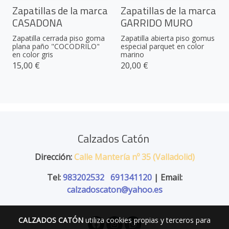
Zapatillas de la marca
Zapatillas de la marca
CASADONA
GARRIDO MURO
Zapatilla cerrada piso goma
Zapatilla abierta piso gomus
plana paño "COCODRILO"
especial parquet en color
en color gris
marino
15,00 €
20,00 €
Calzados Catón
Dirección:
Calle Mantería nº 35 (Valladolid)
Tel:
983202532
691341120
| Email:
calzadoscaton@yahoo.es
CALZADOS CATÓN
utiliza cookies propias y terceros para