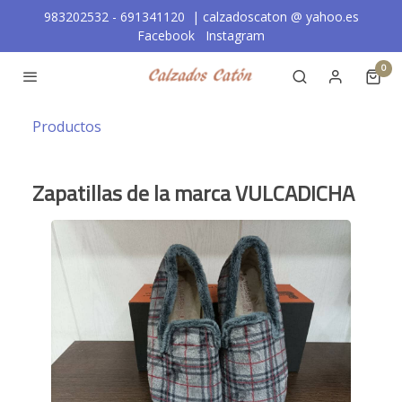
983202532 - 691341120 | calzadoscaton
@
yahoo.es
Facebook
Instagram
0
Productos
Zapatillas de la marca VULCADICHA