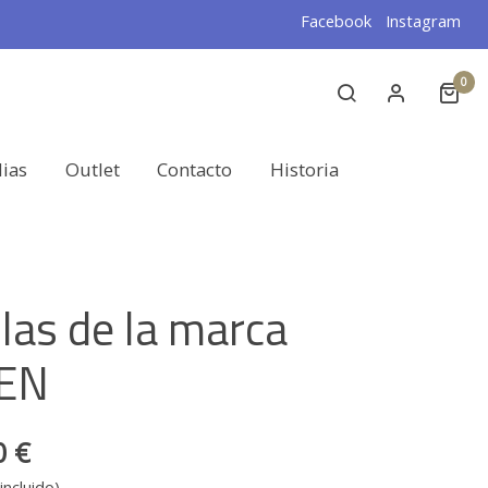
Facebook
Instagram
0
lias
Outlet
Contacto
Historia
llas de la marca
EN
0 €
incluido)