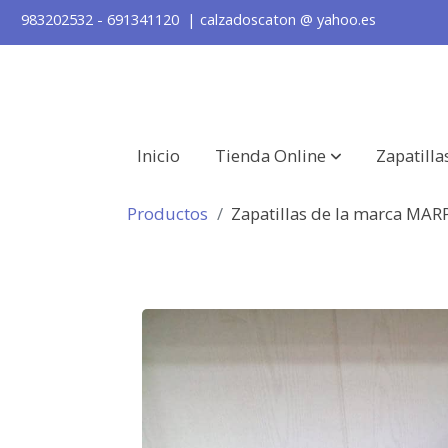
983202532 - 691341120 | calzadoscaton
@
yahoo.es
Inicio
Tienda Online
Zapatilla
Productos
Zapatillas de la marca MA