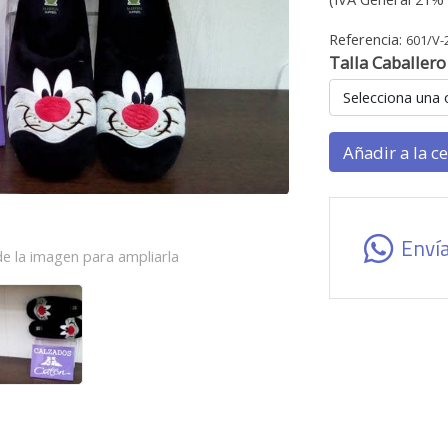
Referencia:
601/V-
Talla Caballero
Selecciona una 
Añadir a la c
Enví
e la imagen para ampliarla