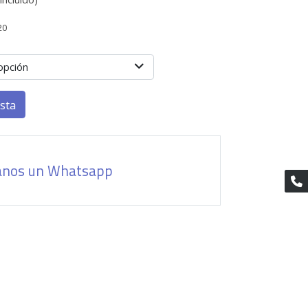
20
opción
esta
anos un Whatsapp