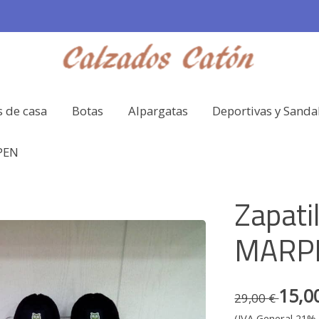
s de casa
Botas
Alpargatas
Deportivas y Sanda
RPEN
Zapati
MARP
15,0
29,00 €
(IVA General 21% 