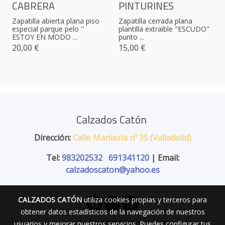
CABRERA
PINTURINES
Zapatilla abierta plana piso
Zapatilla cerrada plana
especial parque pelo "
plantilla extraible "ESCUDO"
ESTOY EN MODO ...
punto ...
20,00 €
15,00 €
Calzados Catón
Dirección:
Calle Mantería nº 35 (Valladolid)
Tel:
983202532
691341120
| Email:
calzadoscaton@yahoo.es
CALZADOS CATÓN
utiliza cookies propias y terceros para
obtener datos estadísticos de la navegación de nuestros
Aviso legal
usuarios y mejorar nuestros servicios. Puedes configurar tus