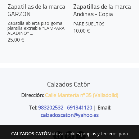
Zapatillas de la marca
Zapatillas de la marca
GARZON
Andinas - Copia
Zapatilla abierta piso goma
PARE SUELTOS
plantilla extraible "LAMPARA
10,00 €
ALADINO" ...
25,00 €
Calzados Catón
Dirección:
Calle Mantería nº 35 (Valladolid)
Tel:
983202532
691341120
| Email:
calzadoscaton@yahoo.es
CALZADOS CATÓN
utiliza cookies propias y terceros para