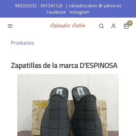
983202532 - 691341120 | calzadoscaton
@
yahoo.es
Facebook
Instagram
0
Productos
Zapatillas de la marca D'ESPINOSA