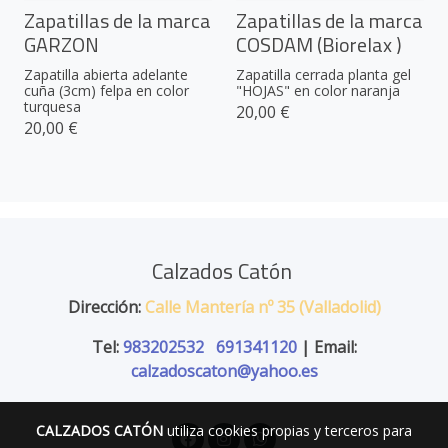
Zapatillas de la marca
Zapatillas de la marca
GARZON
COSDAM (Biorelax )
Zapatilla abierta adelante
Zapatilla cerrada planta gel
cuña (3cm) felpa en color
"HOJAS" en color naranja
turquesa
20,00 €
20,00 €
Calzados Catón
Dirección:
Calle Mantería nº 35 (Valladolid)
Tel:
983202532
691341120
| Email:
calzadoscaton@yahoo.es
CALZADOS CATÓN
utiliza cookies propias y terceros para