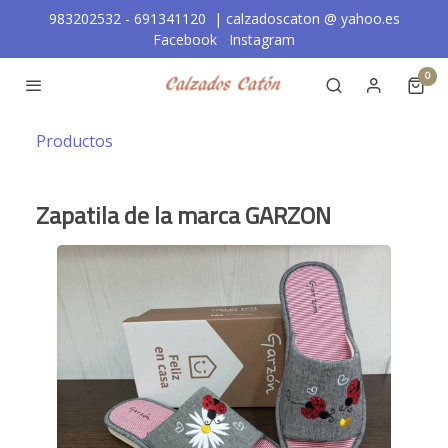
983202532 - 691341120 | calzadoscaton
@
yahoo.es
Facebook
Instagram
0
Productos
Zapatila de la marca GARZON