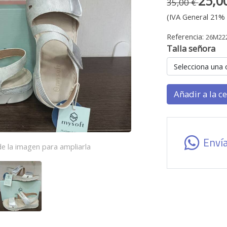
25,0
35,00 €
(IVA General 21% 
Referencia:
26M22
Talla señora
Selecciona una 
Añadir a la c
Enví
e la imagen para ampliarla