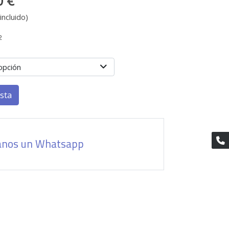
0 €
incluido)
2
opción
esta
anos un Whatsapp