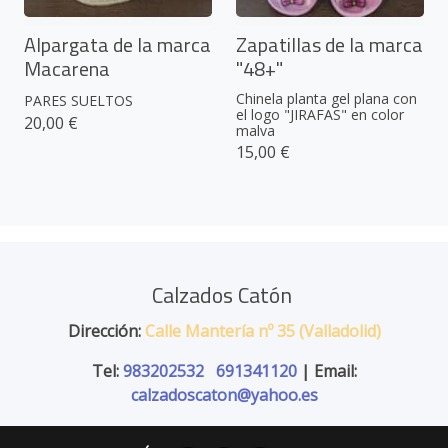
Alpargata de la marca
Zapatillas de la marca
Macarena
"48+"
Chinela planta gel plana con
PARES SUELTOS
el logo "JIRAFAS" en color
20,00 €
malva
15,00 €
Calzados Catón
Dirección:
Calle Mantería nº 35 (Valladolid)
Tel:
983202532
691341120
| Email:
calzadoscaton@yahoo.es