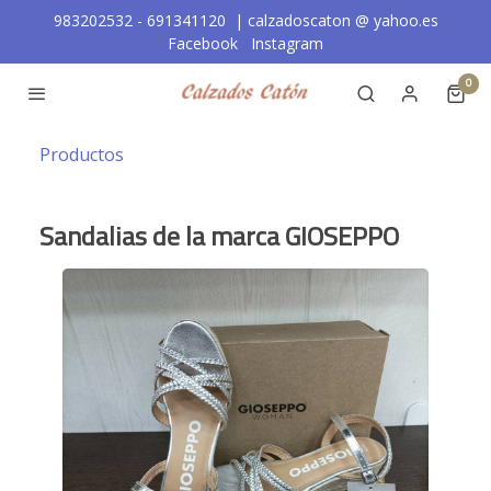
983202532 - 691341120 | calzadoscaton
@
yahoo.es
Facebook
Instagram
0
Productos
Sandalias de la marca GIOSEPPO