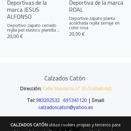
Deportivas de la
Deportiva de la marca
marca JESUS
ROAL
ALFONSO
Deportiva-zapato planta
acolchada rejilla serraje en
Deportivo-zapato cerrado
color rosa
rejilla piel elastico plantilla ...
20,00 €
20,00 €
Calzados Catón
Dirección:
Calle Mantería nº 35 (Valladolid)
Tel:
983202532
691341120
| Email:
calzadoscaton@yahoo.es
CALZADOS CATÓN
utiliza cookies propias y terceros para