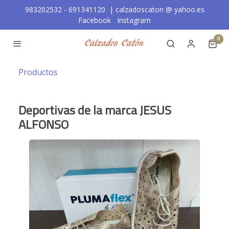
983202532 - 691341120 | calzadoscaton
@
yahoo.es
Facebook
Instagram
0
Productos
Deportivas de la marca JESUS
ALFONSO